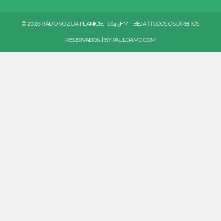
© 2026 RÁDIO VOZ DA PLANÍCIE - 104.5FM - BEJA | TODOS OS DIREITOS
RESERVADOS. | BY
PAULOAMC.COM