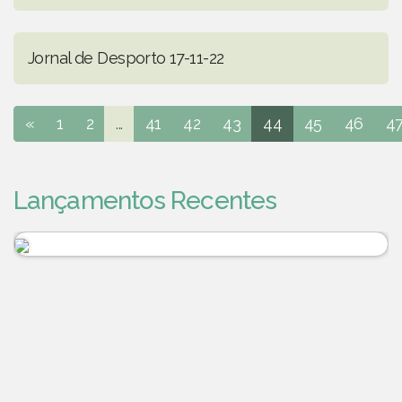
Jornal de Desporto 17-11-22
«
1
2
...
41
42
43
44
45
46
4
Lançamentos Recentes