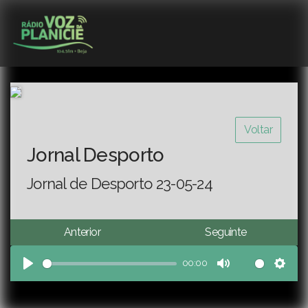
Voltar
Jornal Desporto
Jornal de Desporto 23-05-24
Anterior
Seguinte
00:00
Play
Mute
Sett