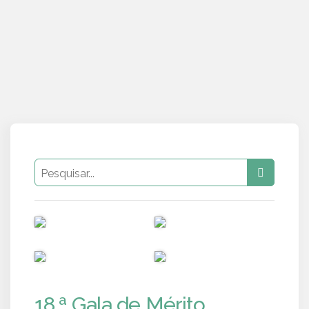
PUB
PUB
PUB
PUB
18.ª Gala de Mérito