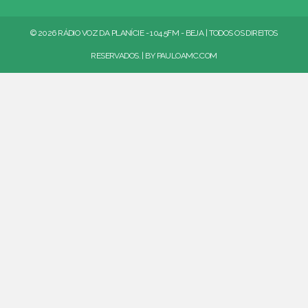
© 2026 RÁDIO VOZ DA PLANÍCIE - 104.5FM - BEJA | TODOS OS DIREITOS
RESERVADOS. | BY
PAULOAMC.COM