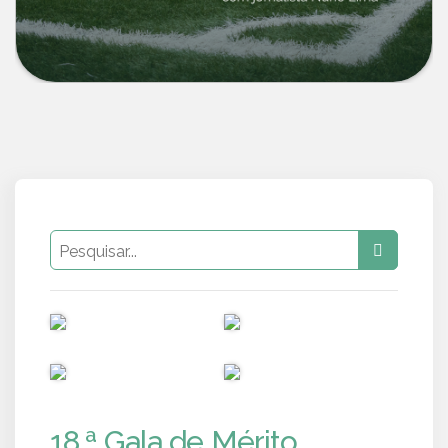
PUB
PUB
PUB
PUB
18.ª Gala de Mérito