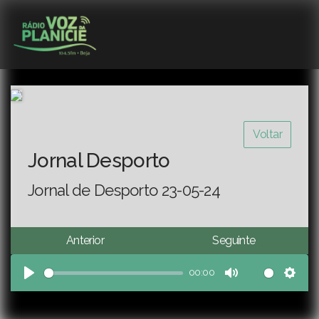
Voltar
Jornal Desporto
Jornal de Desporto 23-05-24
Anterior
Seguinte
00:00
Play
Mute
Sett