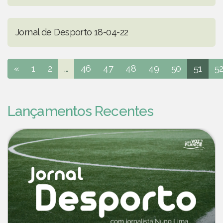
Jornal de Desporto 18-04-22
«
1
2
...
46
47
48
49
50
51
5
Lançamentos Recentes