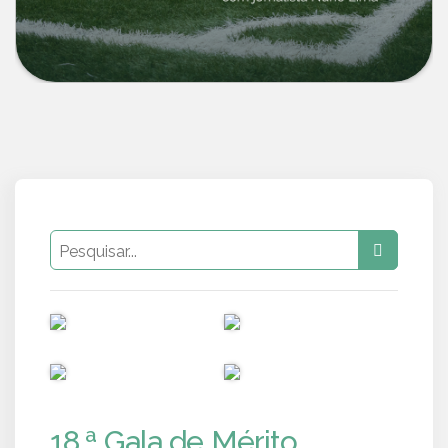
PUB
PUB
PUB
PUB
18.ª Gala de Mérito