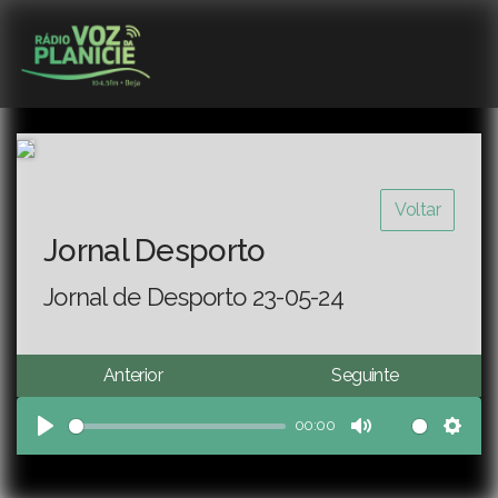
Voltar
Jornal Desporto
Jornal de Desporto 23-05-24
Anterior
Seguinte
00:00
Play
Mute
Sett