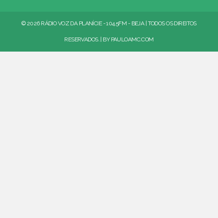
© 2026 RÁDIO VOZ DA PLANÍCIE - 104.5FM - BEJA | TODOS OS DIREITOS
RESERVADOS. | BY
PAULOAMC.COM