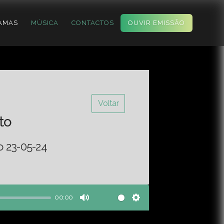
AMAS
MÚSICA
CONTACTOS
OUVIR EMISSÃO
Voltar
to
o 23-05-24
00:00
Mute
Settings