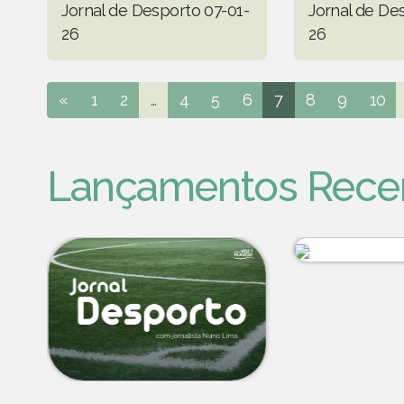
Jornal de Desporto 07-01-
Jornal de De
26
26
«
1
2
...
4
5
6
7
8
9
10
Lançamentos Rece