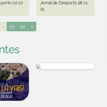
sporto 02-12-
Jornal de Desporto 28-11-
25
...
53
54
»
ntes