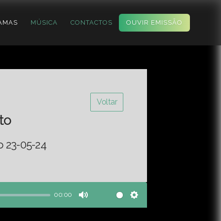
AMAS
MÚSICA
CONTACTOS
OUVIR EMISSÃO
Voltar
to
o 23-05-24
00:00
Mute
Settings