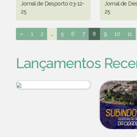
Jornal de Desporto 03-12-
Jornal de De
25
25
«
1
2
...
5
6
7
8
9
10
11
Lançamentos Rece