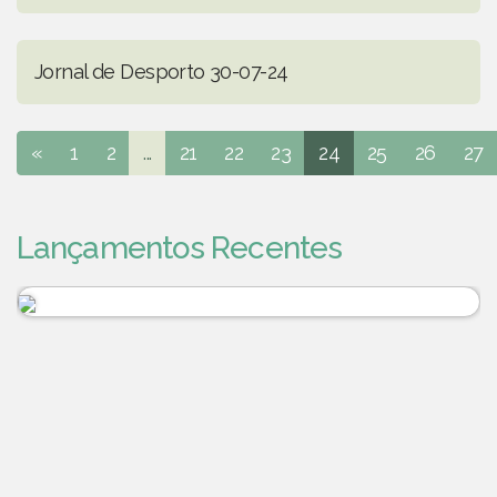
Jornal de Desporto 30-07-24
«
1
2
...
21
22
23
24
25
26
27
Lançamentos Recentes