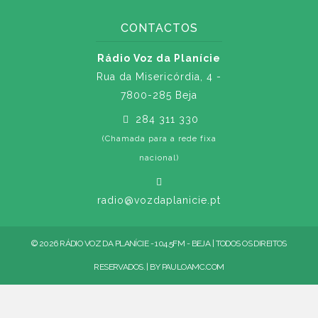
CONTACTOS
Rádio Voz da Planície
Rua da Misericórdia, 4 -
7800-285 Beja
284 311 330
(Chamada para a rede fixa
nacional)
radio@vozdaplanicie.pt
© 2026 RÁDIO VOZ DA PLANÍCIE - 104.5FM - BEJA | TODOS OS DIREITOS
RESERVADOS. | BY
PAULOAMC.COM