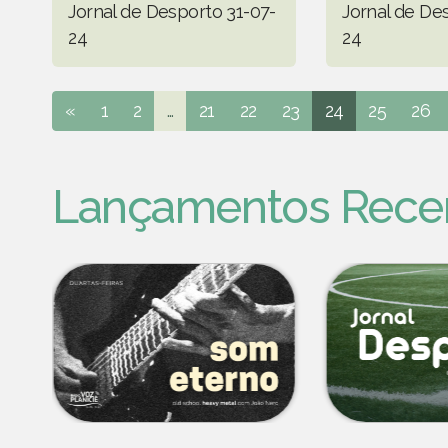
Jornal de Desporto 31-07-
Jornal de De
24
24
«
1
2
...
21
22
23
24
25
26
Lançamentos Rece