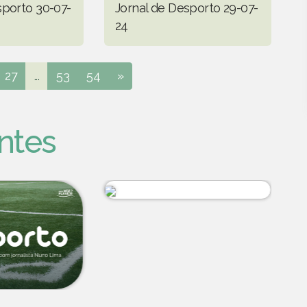
sporto 30-07-
Jornal de Desporto 29-07-
24
27
...
53
54
»
ntes