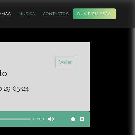
AMAS
MÚSICA
CONTACTOS
OUVIR EMISSÃO
Voltar
to
o 29-05-24
00:00
Mute
Settings