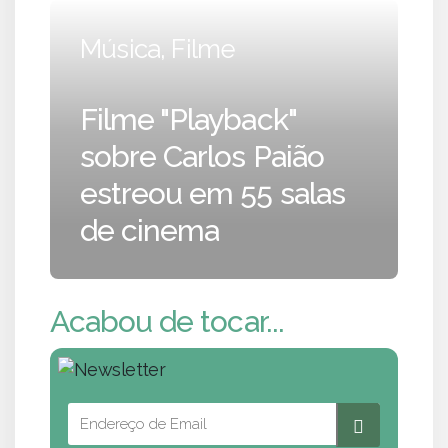
Música, Filme
Filme "Playback"
sobre Carlos Paião
estreou em 55 salas
de cinema
Acabou de tocar...