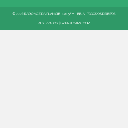
© 2026 RÁDIO VOZ DA PLANÍCIE - 104.5FM - BEJA | TODOS OS DIREITOS
RESERVADOS. | BY
PAULOAMC.COM