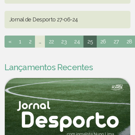
Jornal de Desporto 27-06-24
«
1
2
...
22
23
24
25
26
27
28
Lançamentos Recentes