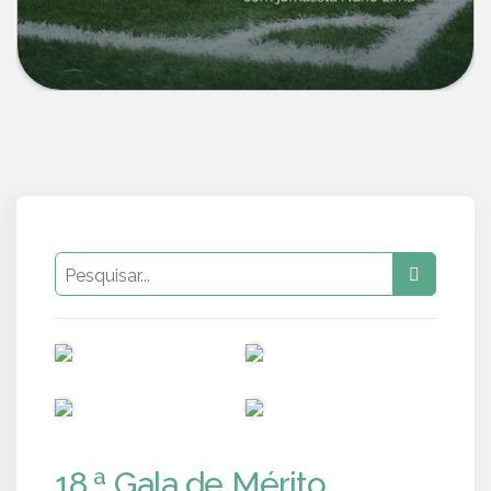
PUB
PUB
PUB
PUB
18.ª Gala de Mérito