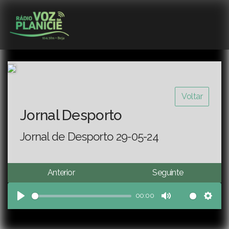
Voltar
Jornal Desporto
Jornal de Desporto 29-05-24
Anterior
Seguinte
00:00
Play
Mute
Sett