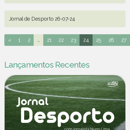
Jornal de Desporto 26-07-24
«
1
2
...
21
22
23
24
25
26
27
Lançamentos Recentes