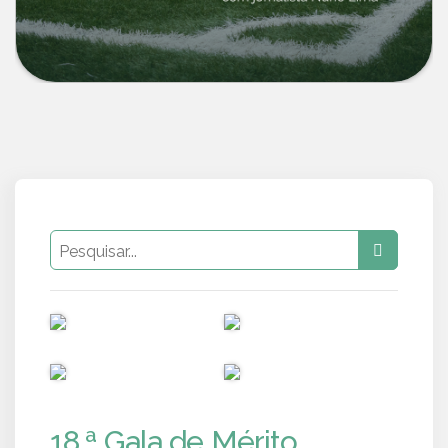
PUB
PUB
PUB
PUB
18.ª Gala de Mérito