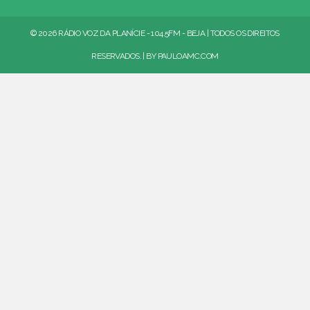
© 2026 RÁDIO VOZ DA PLANÍCIE - 104.5FM - BEJA | TODOS OS DIREITOS
RESERVADOS. | BY
PAULOAMC.COM