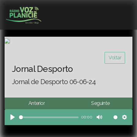
Voltar
Jornal Desporto
Jornal de Desporto 06-06-24
Anterior
Seguinte
00:00
Play
Mute
Sett