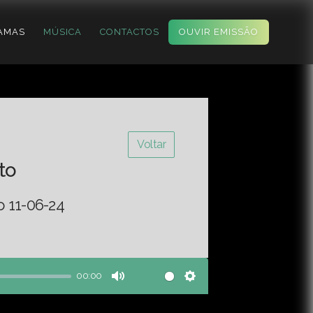
AMAS
MÚSICA
CONTACTOS
OUVIR EMISSÃO
Voltar
to
o 11-06-24
00:00
Mute
Settings