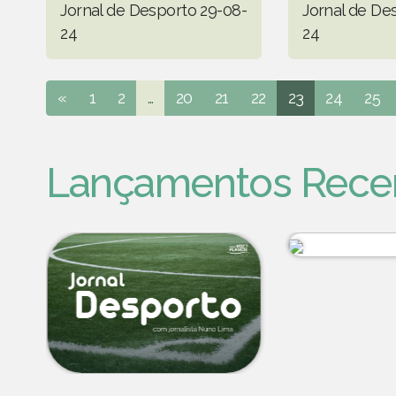
Jornal de Desporto 29-08-
Jornal de De
24
24
«
1
2
...
20
21
22
23
24
25
Lançamentos Rece