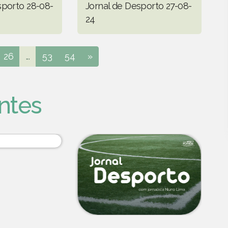
sporto 28-08-
Jornal de Desporto 27-08-
24
26
...
53
54
»
ntes