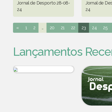
Jornal de Desporto 28-08-
Jornal de De
24
24
«
1
2
...
20
21
22
23
24
25
Lançamentos Rece