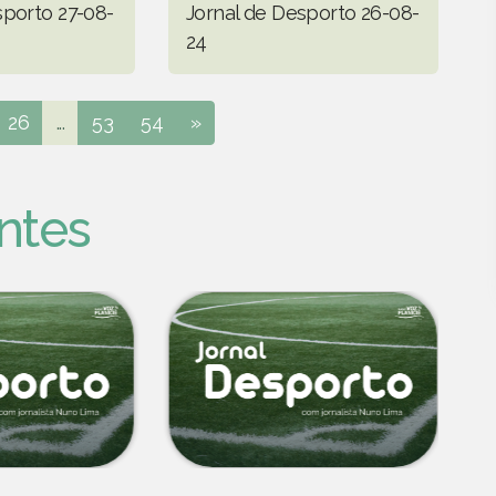
sporto 27-08-
Jornal de Desporto 26-08-
24
26
...
53
54
»
ntes