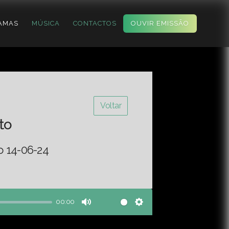
AMAS
MÚSICA
CONTACTOS
OUVIR EMISSÃO
Voltar
to
o 14-06-24
00:00
Mute
Settings