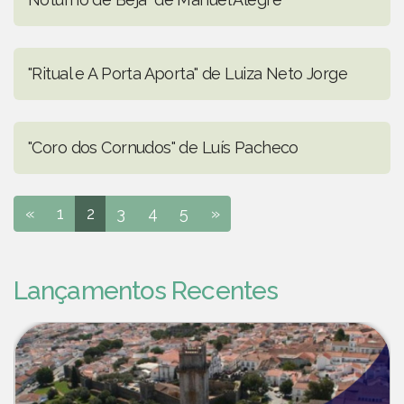
"Ritual e A Porta Aporta" de Luiza Neto Jorge
"Coro dos Cornudos" de Luís Pacheco
«
1
2
3
4
5
»
Lançamentos Recentes