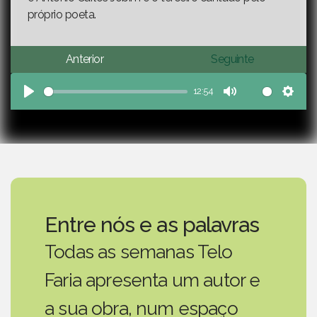
próprio poeta.
Anterior
Seguinte
12:54
Play
Mute
Sett
Entre nós e as palavras
Todas as semanas Telo
Faria apresenta um autor e
a sua obra, num espaço