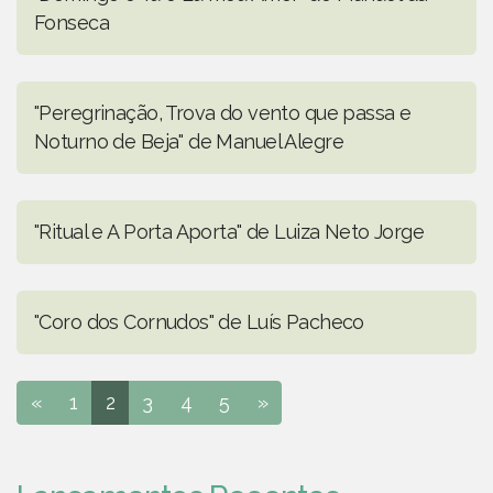
Fonseca
"Peregrinação, Trova do vento que passa e
Noturno de Beja" de Manuel Alegre
"Ritual e A Porta Aporta" de Luiza Neto Jorge
"Coro dos Cornudos" de Luís Pacheco
«
1
2
3
4
5
»