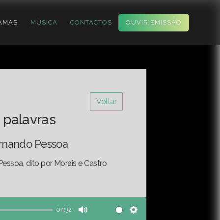
AMAS
MÚSICA
CONTACTOS
OUVIR EMISSÃO
Voltar
 palavras
ernando Pessoa
essoa, dito por Morais e Castro
04:32