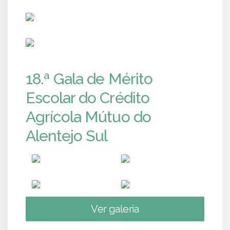
PUB
PUB
18.ª Gala de Mérito
Escolar do Crédito
Agrícola Mútuo do
Alentejo Sul
Ver galeria