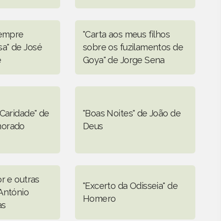
sempre
"Carta aos meus filhos
a" de José
sobre os fuzilamentos de
e
Goya" de Jorge Sena
 Caridade" de
"Boas Noites" de João de
morado
Deus
r e outras
"Excerto da Odisseia" de
António
Homero
as