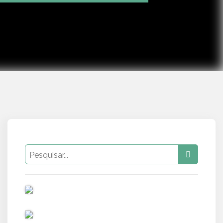
Mute
Settings
PUB
PUB