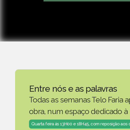
Entre nós e as palavras
Todas as semanas Telo Faria a
obra, num espaço dedicado à 
Quarta feira ás 13H00 e 18H45, com reposição aos