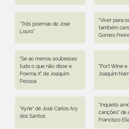
"Viver para 
"Três poemas de José
também cans
Louro"
Gomes Freir
"Se ao menos soubesses
tudo o que não disse e
"Port Wine e
Poema X" de Joaquim
Joaquim Na
Pessoa
"Inquieto amo
"Kyrie" de José Carlos Ary
canções" de 
dos Santos
Francisco Eli