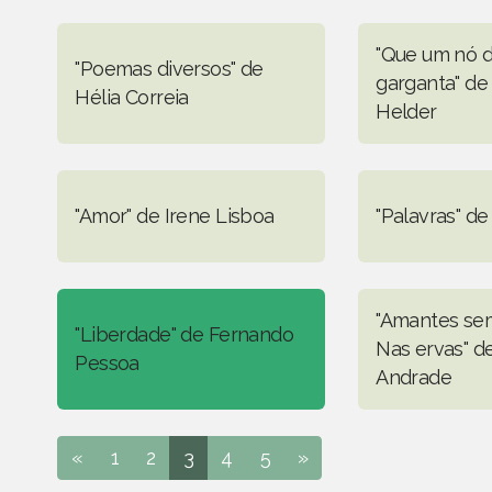
"Que um nó 
"Poemas diversos" de
garganta" de
Hélia Correia
Helder
"Amor" de Irene Lisboa
"Palavras" de
"Amantes sem
"Liberdade" de Fernando
Nas ervas" d
Pessoa
Andrade
«
1
2
3
4
5
»