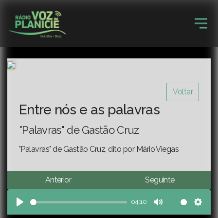
Voltar
Entre nós e as palavras
"Palavras" de Gastão Cruz
"Palavras" de Gastão Cruz, dito por Mário Viegas
Anterior
Seguinte
04:10
Play
Mute
Sett