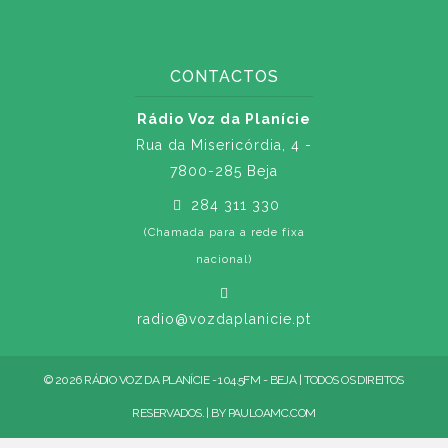
CONTACTOS
Rádio Voz da Planície
Rua da Misericórdia, 4 -
7800-285 Beja
284 311 330
(Chamada para a rede fixa
nacional)
radio@vozdaplanicie.pt
© 2026 RÁDIO VOZ DA PLANÍCIE - 104.5FM - BEJA | TODOS OS DIREITOS
RESERVADOS. | BY
PAULOAMC.COM