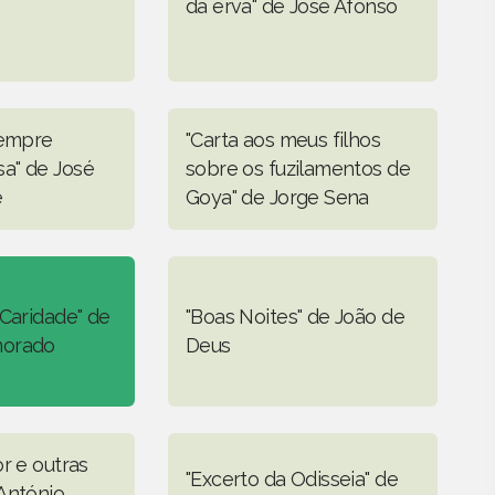
da erva" de José Afonso
sempre
"Carta aos meus filhos
a" de José
sobre os fuzilamentos de
e
Goya" de Jorge Sena
 Caridade" de
"Boas Noites" de João de
morado
Deus
r e outras
"Excerto da Odisseia" de
António