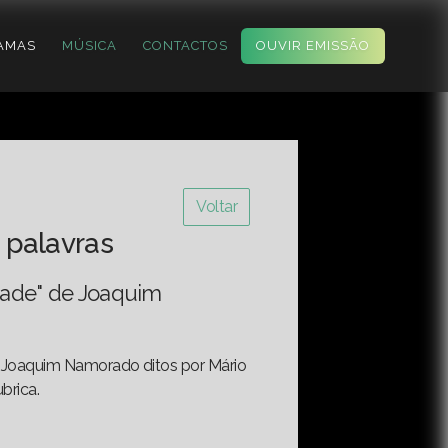
AMAS
MÚSICA
CONTACTOS
OUVIR EMISSÃO
Voltar
 palavras
dade" de Joaquim
e Joaquim Namorado ditos por Mário
brica.