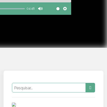
04:48
Mute
Settings
PUB