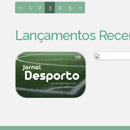
«
1
2
3
4
5
»
Lançamentos Rece