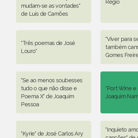
Régio
mudam-se as vontades"
de Luís de Camões
"Viver para 
"Três poemas de José
também cans
Louro"
Gomes Freir
"Se ao menos soubesses
tudo o que não disse e
"Port Wine e
Poema X" de Joaquim
Joaquim Na
Pessoa
"Inquieto amo
"Kyrie" de José Carlos Ary
canções" de 