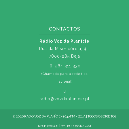
CONTACTOS
Rádio Voz da Planície
Rua da Misericórdia, 4 -
7800-285 Beja
284 311 330
(Chamada para a rede fixa
nacional)
radio@vozdaplanicie.pt
© 2026 RÁDIO VOZ DA PLANÍCIE - 104.5FM - BEJA | TODOS OS DIREITOS
RESERVADOS. | BY
PAULOAMC.COM