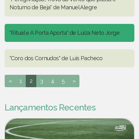
Noturno de Beja" de Manuel Alegre
"Ritual e A Porta Aporta" de Luiza Neto Jorge
"Coro dos Cornudos" de Luís Pacheco
«
1
2
3
4
5
»
Lançamentos Recentes