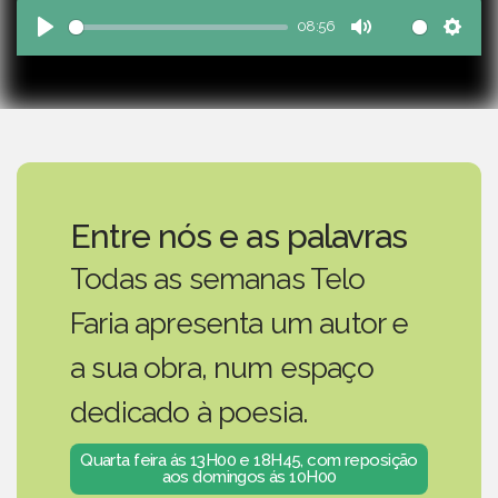
08:56
Play
Mute
Sett
Entre nós e as palavras
Todas as semanas Telo
Faria apresenta um autor e
a sua obra, num espaço
dedicado à poesia.
Quarta feira ás 13H00 e 18H45, com reposição
aos domingos ás 10H00