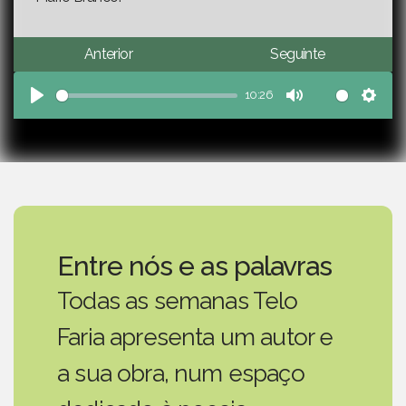
Anterior
Seguinte
10:26
Play
Mute
Sett
Entre nós e as palavras
Todas as semanas Telo
Faria apresenta um autor e
a sua obra, num espaço