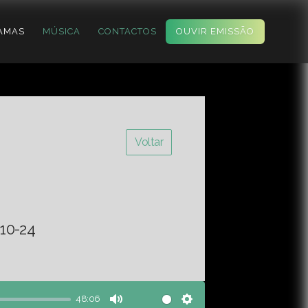
AMAS
MÚSICA
CONTACTOS
OUVIR EMISSÃO
Voltar
10-24
48:06