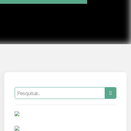
Mute
Settings
PUB
PUB