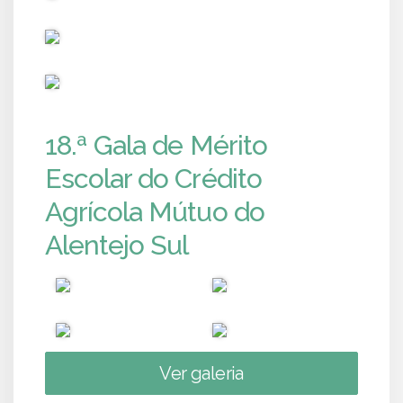
PUB
PUB
18.ª Gala de Mérito
Escolar do Crédito
Agrícola Mútuo do
Alentejo Sul
Ver galeria