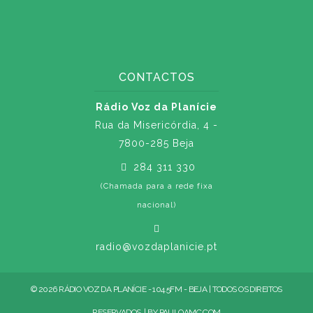
CONTACTOS
Rádio Voz da Planície
Rua da Misericórdia, 4 -
7800-285 Beja
284 311 330
(Chamada para a rede fixa
nacional)
radio@vozdaplanicie.pt
© 2026 RÁDIO VOZ DA PLANÍCIE - 104.5FM - BEJA | TODOS OS DIREITOS
RESERVADOS. | BY
PAULOAMC.COM