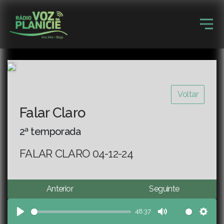
Voltar
Falar Claro
2ª temporada
FALAR CLARO 04-12-24
Anterior
Seguinte
48:37
Play
Mute
Sett