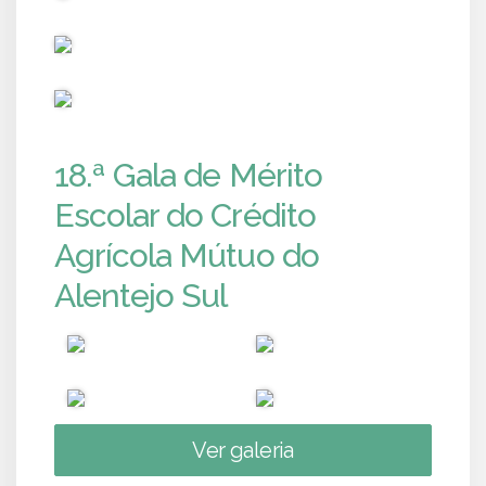
PUB
PUB
18.ª Gala de Mérito
Escolar do Crédito
Agrícola Mútuo do
Alentejo Sul
Ver galeria