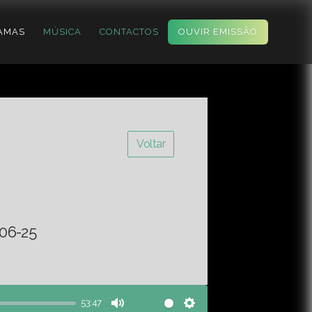
AMAS
MÚSICA
CONTACTOS
OUVIR EMISSÃO
Voltar
06-25
53:47