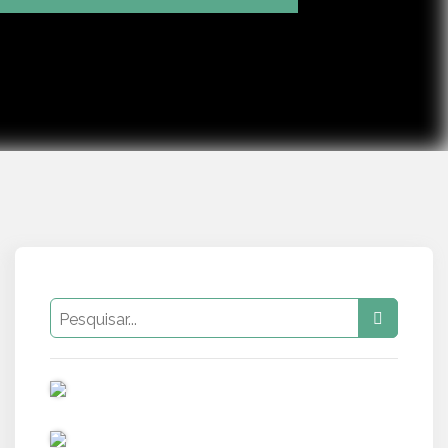
Mute
Settings
PUB
PUB