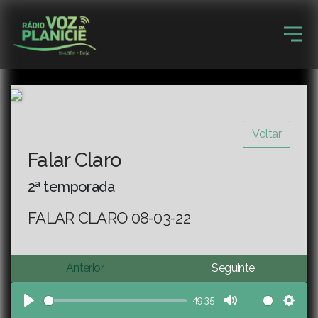
Voltar
Falar Claro
2ª temporada
FALAR CLARO 08-03-22
Anterior
Seguinte
49:35
Play
Mute
Sett