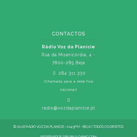
CONTACTOS
Rádio Voz da Planície
Rua da Misericórdia, 4 -
7800-285 Beja
284 311 330
(Chamada para a rede fixa
nacional)
radio@vozdaplanicie.pt
© 2026 RÁDIO VOZ DA PLANÍCIE - 104.5FM - BEJA | TODOS OS DIREITOS
RESERVADOS. | BY
PAULOAMC.COM