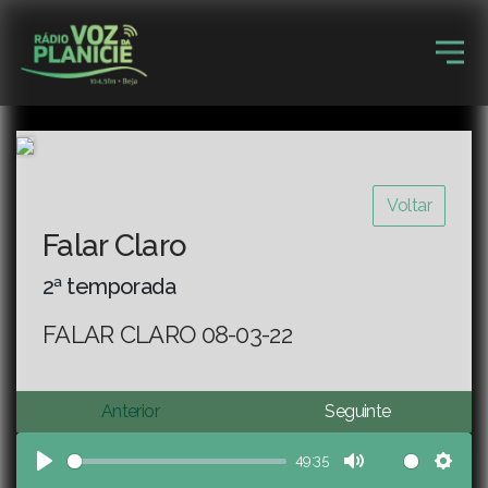
Voltar
Falar Claro
2ª temporada
FALAR CLARO 08-03-22
Anterior
Seguinte
49:35
Play
Mute
Sett