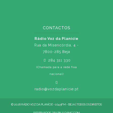
CONTACTOS
Rádio Voz da Planície
Rua da Misericórdia, 4 -
7800-285 Beja
284 311 330
(Chamada para a rede fixa
nacional)
radio@vozdaplanicie.pt
© 2026 RÁDIO VOZ DA PLANÍCIE - 104.5FM - BEJA | TODOS OS DIREITOS
RESERVADOS. | BY
PAULOAMC.COM