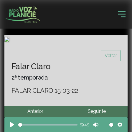
Voltar
Falar Claro
2ª temporada
FALAR CLARO 15-03-22
Anterior
Seguinte
59:45
Play
Mute
Sett