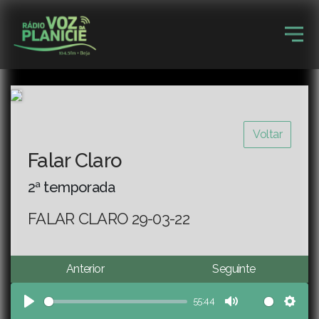
Voltar
Falar Claro
2ª temporada
FALAR CLARO 29-03-22
Anterior
Seguinte
55:44
Play
Mute
Sett