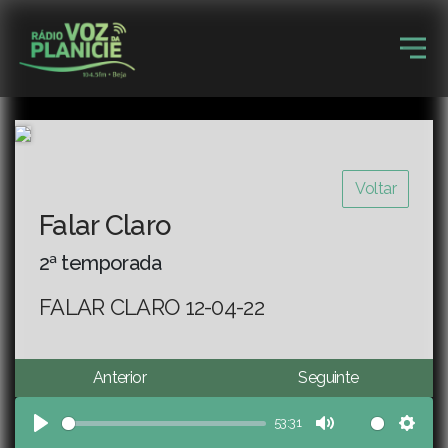
Voltar
Falar Claro
2ª temporada
FALAR CLARO 12-04-22
Anterior
Seguinte
53:31
Play
Mute
Sett