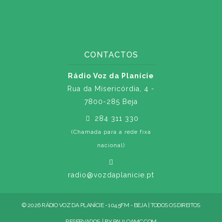
CONTACTOS
Rádio Voz da Planície
Rua da Misericórdia, 4 -
7800-285 Beja
284 311 330
(Chamada para a rede fixa
nacional)
radio@vozdaplanicie.pt
© 2026 RÁDIO VOZ DA PLANÍCIE - 104.5FM - BEJA | TODOS OS DIREITOS
RESERVADOS. | BY
PAULOAMC.COM