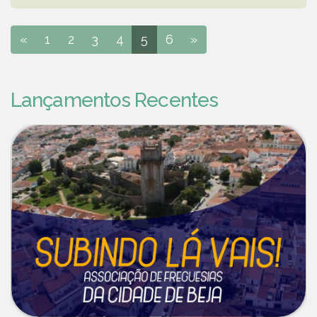
«
1
2
3
4
5
6
»
Lançamentos Recentes