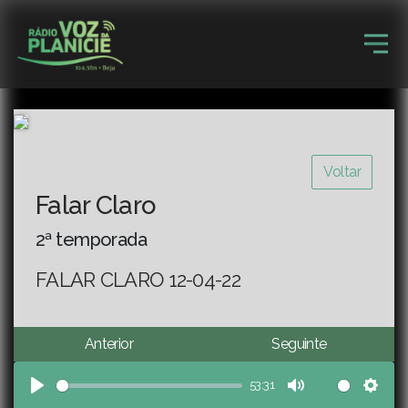
Voltar
Falar Claro
2ª temporada
FALAR CLARO 12-04-22
Anterior
Seguinte
53:31
Play
Mute
Sett