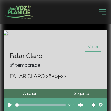
Voltar
Falar Claro
2ª temporada
FALAR CLARO 26-04-22
Anterior
Seguinte
52:31
Play
Mute
Sett