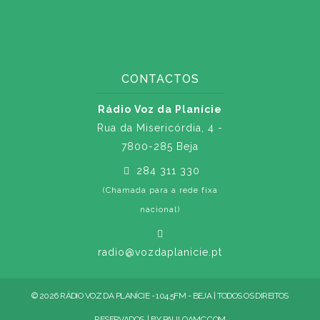
CONTACTOS
Rádio Voz da Planície
Rua da Misericórdia, 4 -
7800-285 Beja
284 311 330
(Chamada para a rede fixa
nacional)
radio@vozdaplanicie.pt
© 2026 RÁDIO VOZ DA PLANÍCIE - 104.5FM - BEJA | TODOS OS DIREITOS
RESERVADOS. | BY
PAULOAMC.COM