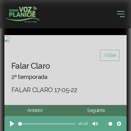
Voltar
Falar Claro
2ª temporada
FALAR CLARO 17-05-22
Anterior
Seguinte
48:48
Play
Mute
Sett