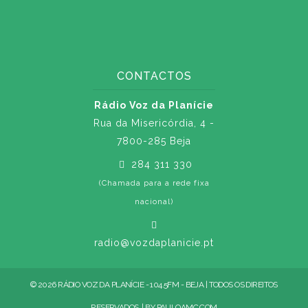
CONTACTOS
Rádio Voz da Planície
Rua da Misericórdia, 4 -
7800-285 Beja
284 311 330
(Chamada para a rede fixa
nacional)
radio@vozdaplanicie.pt
© 2026 RÁDIO VOZ DA PLANÍCIE - 104.5FM - BEJA | TODOS OS DIREITOS
RESERVADOS. | BY
PAULOAMC.COM