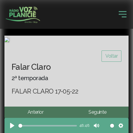
Voltar
Falar Claro
2ª temporada
FALAR CLARO 17-05-22
Anterior
Seguinte
48:48
Play
Mute
Sett