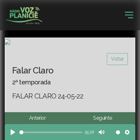
Voltar
Falar Claro
2ª temporada
FALAR CLARO 24-05-22
Anterior
Seguinte
55:36
Play
Mute
Sett