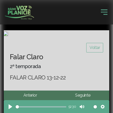
Voltar
Falar Claro
2ª temporada
FALAR CLARO 13-12-22
Anterior
Seguinte
52:30
Play
Mute
Sett