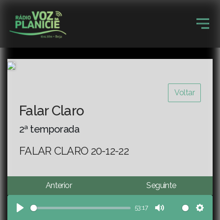
Voltar
Falar Claro
2ª temporada
FALAR CLARO 20-12-22
Anterior
Seguinte
53:17
Play
Mute
Sett