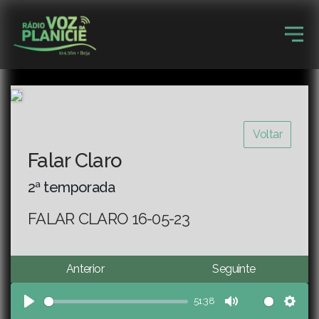
Voltar
Falar Claro
2ª temporada
FALAR CLARO 16-05-23
Anterior
Seguinte
51:38
Play
Mute
Sett