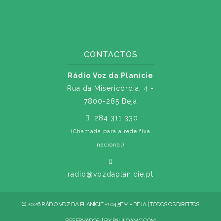
CONTACTOS
Rádio Voz da Planície
Rua da Misericórdia, 4 -
7800-285 Beja
284 311 330
(Chamada para a rede fixa
nacional)
radio@vozdaplanicie.pt
© 2026 RÁDIO VOZ DA PLANÍCIE - 104.5FM - BEJA | TODOS OS DIREITOS
RESERVADOS. | BY
PAULOAMC.COM