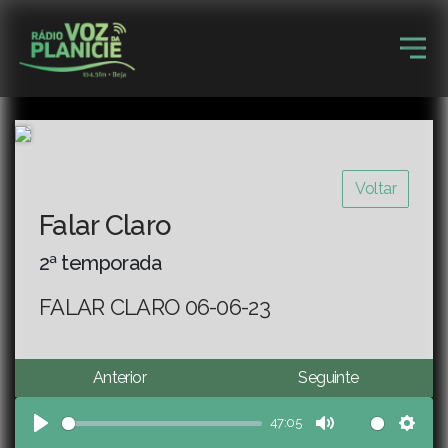
Voltar
Falar Claro
2ª temporada
FALAR CLARO 06-06-23
Anterior
Seguinte
47:05
Play
Mute
Sett