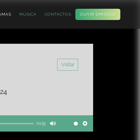
AMAS
MÚSICA
CONTACTOS
OUVIR EMISSÃO
Voltar
-24
01:53
Mute
Settings