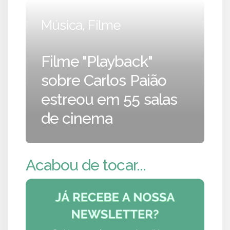
Música, Filme
Filme "Playback"
sobre Carlos Paião
estreou em 55 salas
de cinema
Acabou de tocar...