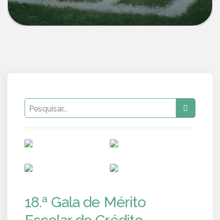
PUB
PUB
PUB
PUB
18.ª Gala de Mérito