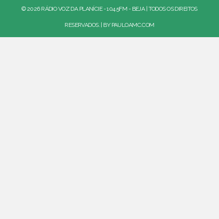
© 2026 RÁDIO VOZ DA PLANÍCIE - 104.5FM - BEJA | TODOS OS DIREITOS
RESERVADOS. | BY
PAULOAMC.COM