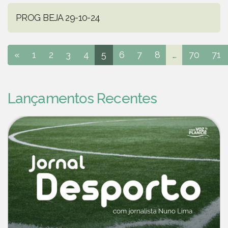
PROG BEJA 29-10-24
«
1
2
3
4
5
6
7
8
...
70
71
Lançamentos Recentes