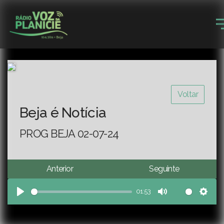
Voltar
Beja é Notícia
PROG BEJA 02-07-24
Anterior
Seguinte
01:53
Play
Mute
Sett