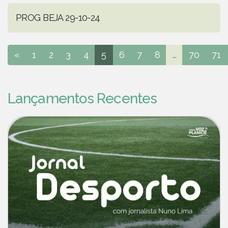
PROG BEJA 29-10-24
«
1
2
3
4
5
6
7
8
...
70
71
Lançamentos Recentes