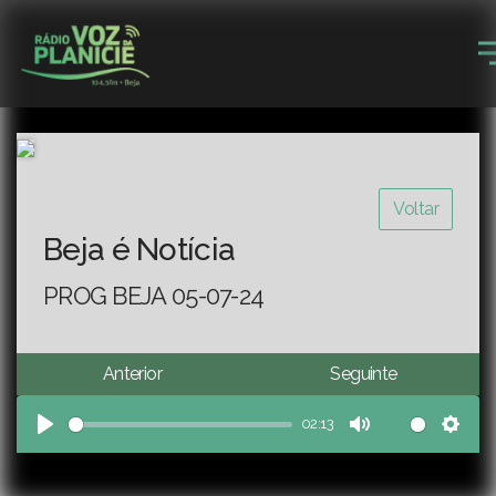
Voltar
Beja é Notícia
PROG BEJA 05-07-24
Anterior
Seguinte
02:13
Play
Mute
Sett