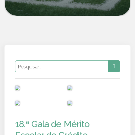
PUB
PUB
PUB
PUB
18.ª Gala de Mérito