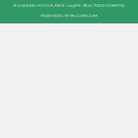
© 2026 RÁDIO VOZ DA PLANÍCIE - 104.5FM - BEJA | TODOS OS DIREITOS
RESERVADOS. | BY
PAULOAMC.COM