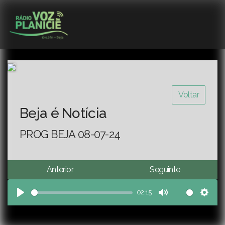
Voltar
Beja é Notícia
PROG BEJA 08-07-24
Anterior
Seguinte
02:15
Play
Mute
Sett