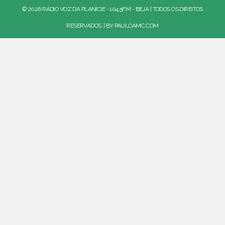
© 2026 RÁDIO VOZ DA PLANÍCIE - 104.5FM - BEJA | TODOS OS DIREITOS
RESERVADOS. | BY
PAULOAMC.COM