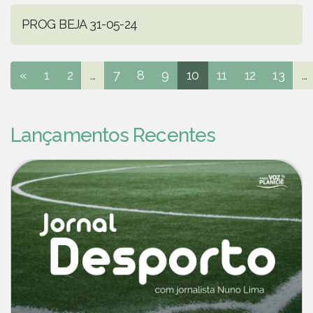
PROG BEJA 31-05-24
«
1
2
...
7
8
9
10
11
12
13
...
Lançamentos Recentes