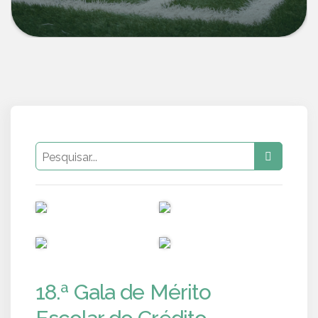
PUB
PUB
PUB
PUB
18.ª Gala de Mérito