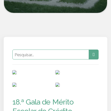
PUB
PUB
PUB
PUB
18.ª Gala de Mérito