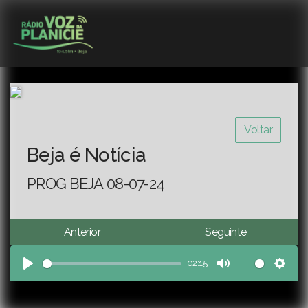
Voltar
Beja é Notícia
PROG BEJA 08-07-24
Anterior
Seguinte
02:15
Play
Mute
Sett