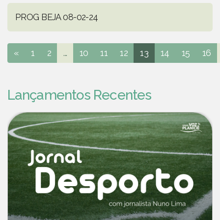
PROG BEJA 08-02-24
«
1
2
...
10
11
12
13
14
15
16
Lançamentos Recentes