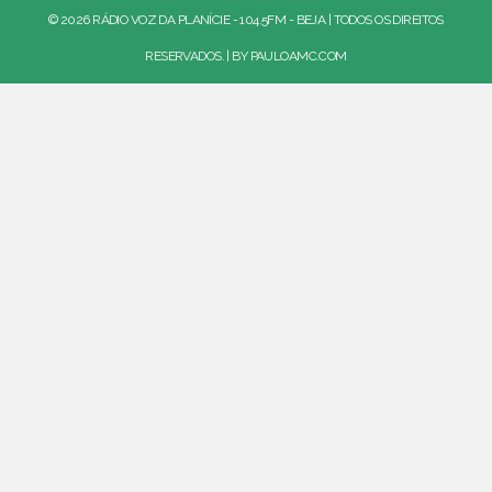
© 2026 RÁDIO VOZ DA PLANÍCIE - 104.5FM - BEJA | TODOS OS DIREITOS
RESERVADOS. | BY
PAULOAMC.COM