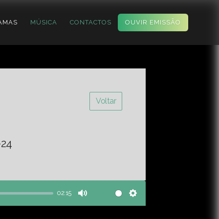
AMAS
MÚSICA
CONTACTOS
OUVIR EMISSÃO
Voltar
-24
02:15
Mute
Settings