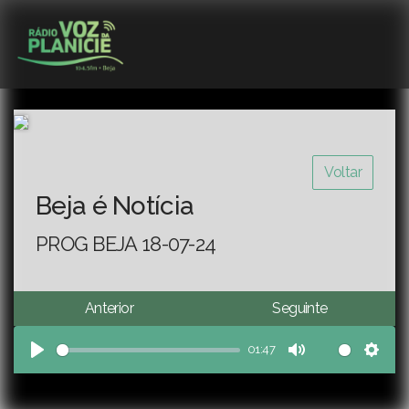
Voltar
Beja é Notícia
PROG BEJA 18-07-24
Anterior
Seguinte
01:47
Play
Mute
Sett