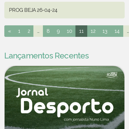
PROG BEJA 26-04-24
«
1
2
...
8
9
10
11
12
13
14
..
Lançamentos Recentes