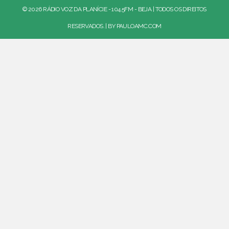
© 2026 RÁDIO VOZ DA PLANÍCIE - 104.5FM - BEJA | TODOS OS DIREITOS
RESERVADOS. | BY
PAULOAMC.COM