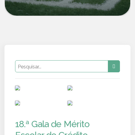
PUB
PUB
PUB
PUB
18.ª Gala de Mérito