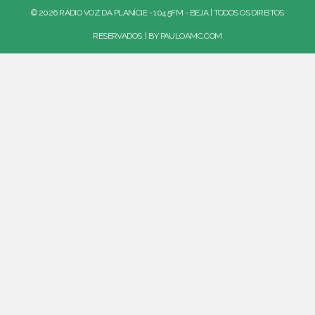
© 2026 RÁDIO VOZ DA PLANÍCIE - 104.5FM - BEJA | TODOS OS DIREITOS
RESERVADOS. | BY
PAULOAMC.COM