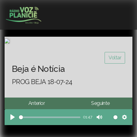
Voltar
Beja é Notícia
PROG BEJA 18-07-24
Anterior
Seguinte
01:47
Play
Mute
Sett