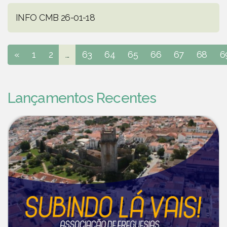
INFO CMB 26-01-18
«
1
2
...
63
64
65
66
67
68
6
Lançamentos Recentes