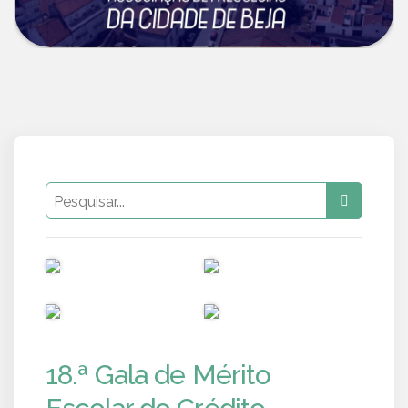
PUB
PUB
PUB
PUB
18.ª Gala de Mérito