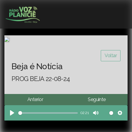
Voltar
Beja é Notícia
PROG BEJA 22-08-24
Anterior
Seguinte
02:21
Play
Mute
Sett