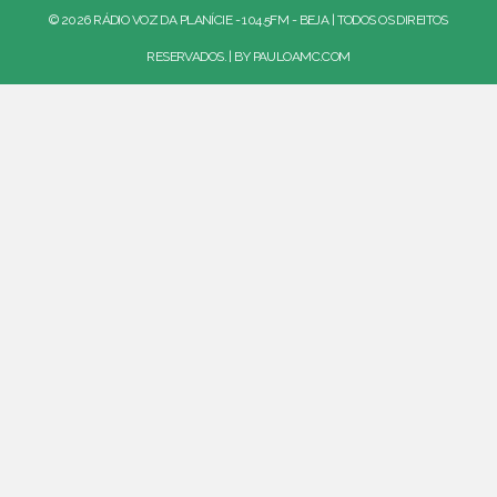
© 2026 RÁDIO VOZ DA PLANÍCIE - 104.5FM - BEJA | TODOS OS DIREITOS
RESERVADOS. | BY
PAULOAMC.COM