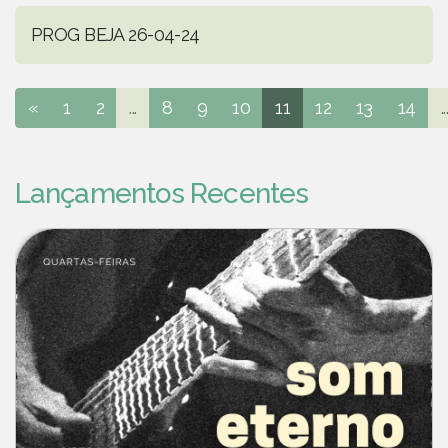
PROG BEJA 26-04-24
«
1
2
...
8
9
10
11
12
13
14
..
Lançamentos Recentes