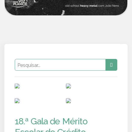
PUB
PUB
PUB
PUB
18.ª Gala de Mérito