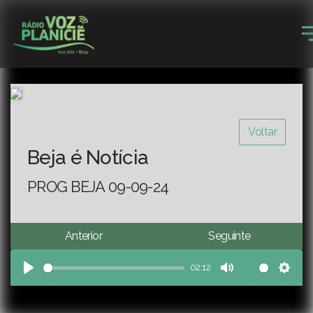
Voltar
Beja é Notícia
PROG BEJA 09-09-24
Anterior
Seguinte
02:12
Play
Mute
Sett