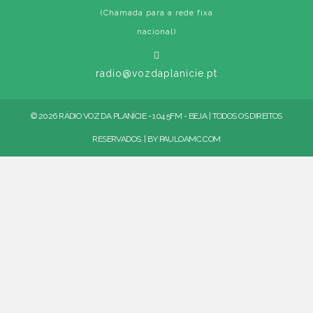
(Chamada para a rede fixa
nacional)
radio@vozdaplanicie.pt
© 2026 RÁDIO VOZ DA PLANÍCIE - 104.5FM - BEJA | TODOS OS DIREITOS
RESERVADOS. | BY
PAULOAMC.COM