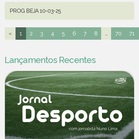
PROG BEJA 10-03-25
«
1
2
3
4
5
6
7
8
...
70
71
Lançamentos Recentes