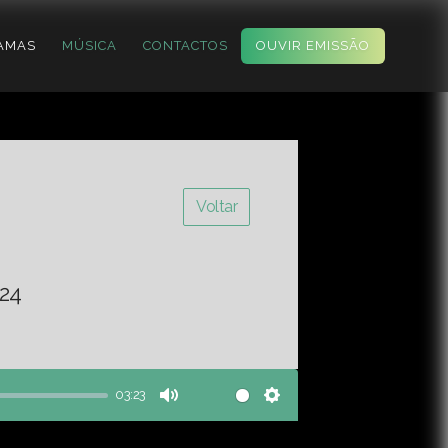
AMAS
MÚSICA
CONTACTOS
OUVIR EMISSÃO
Voltar
24
03:23
Mute
Settings