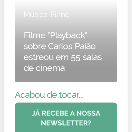
Música, Filme
Filme "Playback"
sobre Carlos Paião
estreou em 55 salas
de cinema
Acabou de tocar...