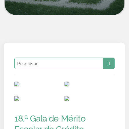
PUB
PUB
PUB
PUB
18.ª Gala de Mérito