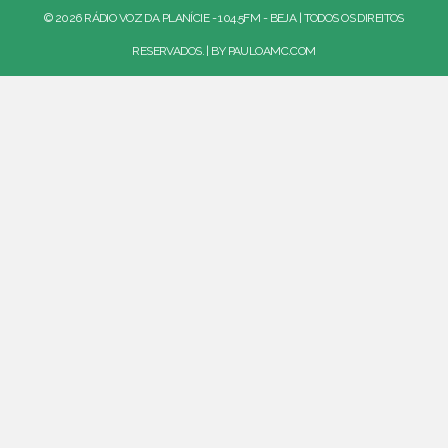
© 2026 RÁDIO VOZ DA PLANÍCIE - 104.5FM - BEJA | TODOS OS DIREITOS
RESERVADOS. | BY
PAULOAMC.COM