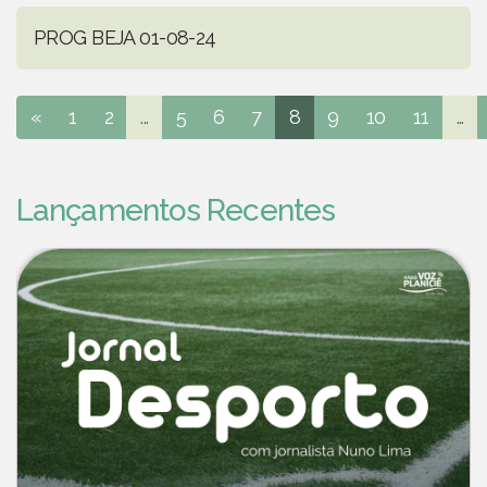
PROG BEJA 01-08-24
«
1
2
...
5
6
7
8
9
10
11
...
Lançamentos Recentes