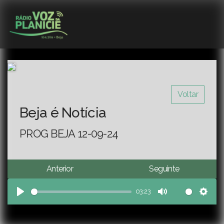
Voltar
Beja é Notícia
PROG BEJA 12-09-24
Anterior
Seguinte
03:23
Play
Mute
Sett