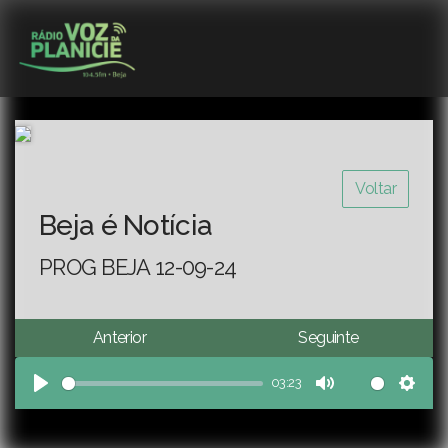
Voltar
Beja é Notícia
PROG BEJA 12-09-24
Anterior
Seguinte
03:23
Play
Mute
Sett