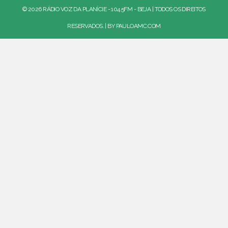
© 2026 RÁDIO VOZ DA PLANÍCIE - 104.5FM - BEJA | TODOS OS DIREITOS
RESERVADOS. | BY
PAULOAMC.COM