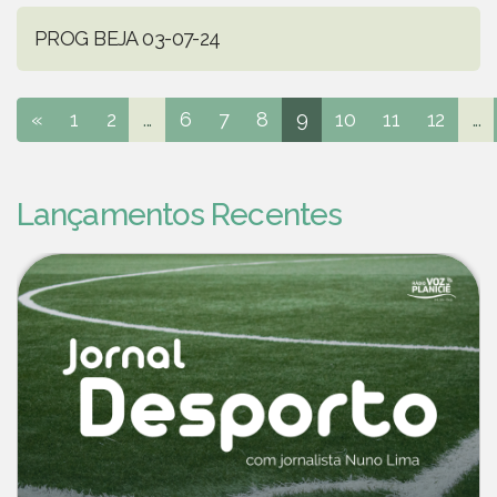
PROG BEJA 03-07-24
«
1
2
...
6
7
8
9
10
11
12
...
Lançamentos Recentes