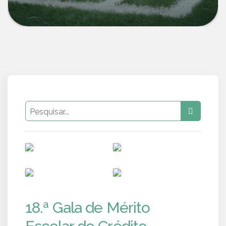
PUB
PUB
PUB
PUB
18.ª Gala de Mérito