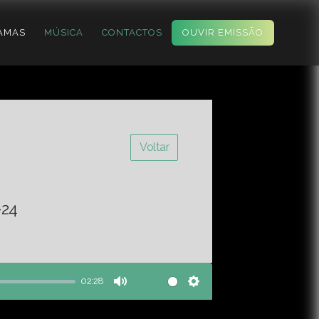
AMAS
MÚSICA
CONTACTOS
OUVIR EMISSÃO
Voltar
-24
02:28
Mute
Settings