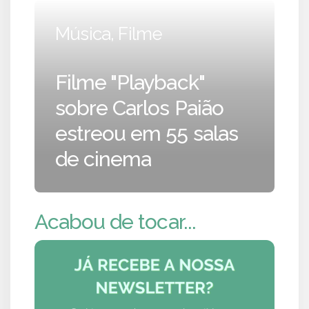
Música, Filme
Filme "Playback"
sobre Carlos Paião
estreou em 55 salas
de cinema
Acabou de tocar...